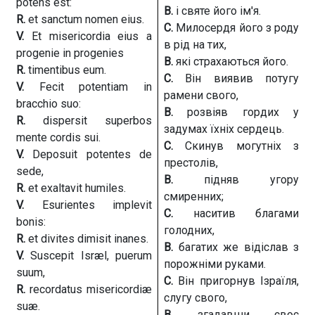
potens est:
В.
і святе його ім'я.
R.
et sanctum nomen eius.
С.
Милосердя його з роду
V.
Et misericordia eius a
в рід на тих,
progenie in progenies
В.
які страхаються його.
R.
timentibus eum.
С.
Він виявив потугу
V.
Fecit potentiam in
рамени свого,
bracchio suo:
В.
розвіяв гордих у
R.
dispersit superbos
задумах їхніх сердець.
mente cordis sui.
С.
Скинув могутніх з
V.
Deposuit potentes de
престолів,
sede,
В.
підняв угору
R.
et exaltavit humiles.
смиренних;
V.
Esurientes implevit
С.
наситив благами
bonis:
голодних,
R.
et divites dimisit inanes.
В.
багатих же відіслав з
V.
Suscepit Isræl, puerum
порожніми руками.
suum,
С.
Він пригорнув Ізраїля,
R.
recordatus misericordiæ
слугу свого,
suæ.
В.
згадавши своє