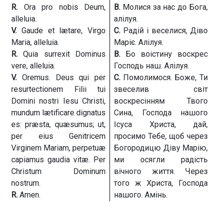
R.
Ora pro nobis Deum,
В.
Молися за нас до Бога,
alleluia.
алілуя.
V.
Gaude et lætare, Virgo
С.
Радій і веселися, Діво
Maria, alleluia.
Маріє. Алілуя.
R.
Quia surrexit Dominus
В.
Бо воістину воскрес
vere, alleluia.
Господь наш. Алілуя.
V.
Oremus. Deus qui per
С.
Помолимося. Боже, Ти
resurtectionem Filii tui
звеселив світ
Domini nostri Iesu Christi,
воскресінням Твого
mundum lætificare dignatus
Сина, Господа нашого
es: præsta, quæsumus; ut,
Ісуса Христа, дай,
per eius Genitricem
просимо Тебе, щоб через
Virginem Mariam, perpetuæ
Богородицю Діву Марію,
capiamus gaudia vitæ. Per
ми осягли радість
Christum Dominum
вічного життя. Через
nostrum.
того ж Христа, Господа
R.
Amen.
нашого. Амінь.