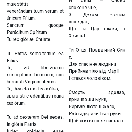
Й Сина – Слово
maiestátis;
споконвічне,
venerándum tuum verum et
З Духом Божим
únicum Fílium;
сповідає,
Sanctum quoque
Що Ти Цар слави, о
Paráclitum Spíritum.
Христе!
Tu rex glóriæ, Christe.
Ти Отця Предвічний Син
Tu Patris sempitérnus es
є,
Fílius.
Для спасіння людини
Tu, ad liberándum
Прийняв тіло від Марії
susceptúrus hóminem, non
І стався чоловіком.
horruísti Vírginis úterum.
Tu, devícto mortis acúleo,
Смерть здолав,
aperuísti credéntibus regna
прийнявши муки,
cælórum.
Вирвав люте її жало,
Рай відкрили Твої руки,
Tu ad déxteram Dei sedes,
Щоб життя нове настало.
in glória Patris.
Iudex créderis esse