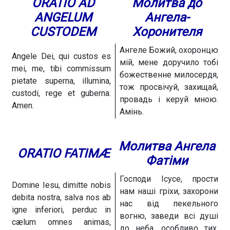
ORATIO AD
Молитва до
ANGELUM
Ангела-
CUSTODEM
Хоронителя
Ангеле Божий, охоронцю
Angele Dei, qui custos es
мій, мене доручило тобі
mei, me, tibi commissum
божественне милосердя,
pietate superna, illumina,
тож просвічуй, захищай,
custodi, rege et guberna.
провадь і керуй мною.
Amen.
Амінь.
Молитва Ангела
ORATIO FATIMÆ
Фатіми
Господи Ісусе, прости
Domine Iesu, dimitte nobis
нам наші гріхи, захорони
debita nostra, salva nos ab
нас від пекельного
igne inferiori, perduc in
вогню, заведи всі душі
cælum omnes animas,
до неба, особливо тих,