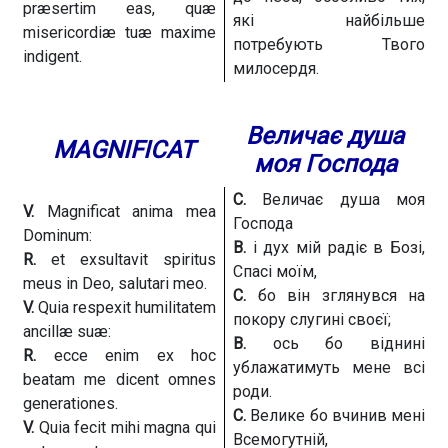
præsertim eas, quæ
які найбільше
misericordiæ tuæ maxime
потребують Твого
indigent.
милосердя.
Величає душа
MAGNIFICAT
моя Господа
С.
Величає душа моя
V.
Magnificat anima mea
Господа
Dominum:
В.
і дух мій радіє в Бозі,
R.
et exsultavit spiritus
Спасі моїм,
meus in Deo, salutari meo.
С.
бо він зглянувся на
V.
Quia respexit humilitatem
покору слугині своєї;
ancillæ suæ:
В.
ось бо віднині
R.
ecce enim ex hoc
ублажатимуть мене всі
beatam me dicent omnes
роди.
generationes.
С.
Велике бо вчинив мені
V.
Quia fecit mihi magna qui
Всемогутній,