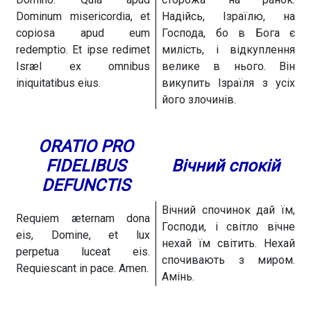
Dominum misericordia, et
Надійсь, Ізраїлю, на
copiosa apud eum
Господа, бо в Бога є
redemptio. Et ipse redimet
милість, і відкуплення
Isræl ex omnibus
велике в нього. Він
iniquitatibus eius.
викупить Ізраїля з усіх
його злочинів.
ORATIO PRO
FIDELIBUS
Вічний спокій
DEFUNCTIS
Вічний спочинок дай їм,
Requiem æternam dona
Господи, і світло вічне
eis, Domine, et lux
нехай їм світить. Нехай
perpetua luceat eis.
спочивають з миром.
Requiescant in pace. Amen.
Амінь.