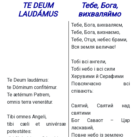
TE DEUM
Тебе, Бога,
LAUDÁMUS
вихваляймо
Тебе, Бога, вихваляєм,
Тебе, Бога, визнаємо,
Тебе, Отця, небес брами,
Вся земля величає!
Тобі всі ангели,
Тобі небо і всі сили
Херувими й Серафими
Te Deum laudámus:
Повсякчасно всі
te Dóminum confitémur.
співають:
Te ætérnum Patrem,
omnis terra venerátur.
Святий, Святий над
святими
Tibi omnes Angeli,
Бог Саваот – Цар
tibi cæli et univérsæ
ласкавий,
potestátes:
Повне небо із землею