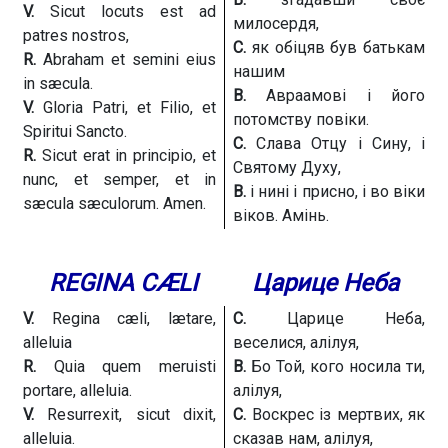
V.
Sicut locuts est ad
милосердя,
patres nostros,
С.
як обіцяв був батькам
R.
Abraham et semini eius
нашим
in sæcula.
В.
Авраамові і його
V.
Gloria Patri, et Filio, et
потомству повіки.
Spiritui Sancto.
С.
Слава Отцу і Сину, і
R.
Sicut erat in principio, et
Святому Духу,
nunc, et semper, et in
В.
і нині і присно, і во віки
sæcula sæculorum. Amen.
віков. Амінь.
REGINA CÆLI
Царице Неба
V.
Regina cæli, lætare,
С.
Царице Неба,
alleluia
веселися, алілуя,
R.
Quia quem meruisti
В.
Бо Той, кого носила ти,
portare, alleluia.
алілуя,
V.
Resurrexit, sicut dixit,
С.
Воскрес із мертвих, як
alleluia.
сказав нам, алілуя,