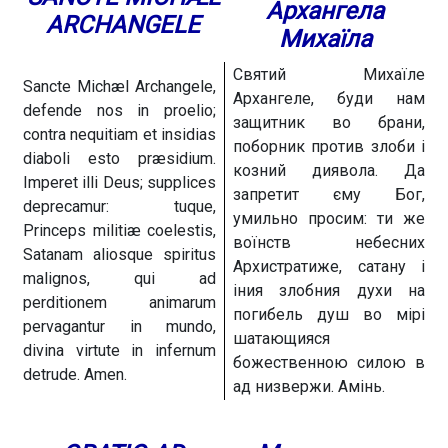
Архангела
ARCHANGELE
Михаїла
Святий Михаїле
Sancte Michæl Archangele,
Архангеле, буди нам
defende nos in proelio;
защитник во брани,
contra nequitiam et insidias
поборник против злоби і
diaboli esto præsidium.
козний диявола. Да
Imperet illi Deus; supplices
запретит єму Бог,
deprecamur: tuque,
умильно просим: ти же
Princeps militiæ coelestis,
воїнств небесних
Satanam aliosque spiritus
Архистратиже, сатану і
malignos, qui ad
іния злобния духи на
perditionem animarum
погибель душ во мірі
pervagantur in mundo,
шатающияся
divina virtute in infernum
божественною силою в
detrude. Amen.
ад низвержи. Амінь.