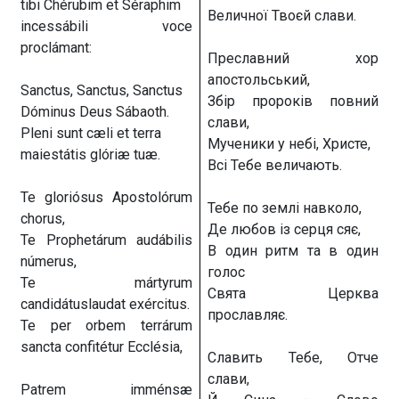
tibi Chérubim et Séraphim
Величної Твоєй слави.
incessábili voce
proclámant:
Преславний хор
апостольський,
Sanctus, Sanctus, Sanctus
Збір пророків повний
Dóminus Deus Sábaoth.
слави,
Pleni sunt cæli et terra
Мученики у небі, Христе,
maiestátis glóriæ tuæ.
Всі Тебе величають.
Te gloriósus Apostolórum
Тебе по землі навколо,
chorus,
Де любов із серця сяє,
Te Prophetárum audábilis
В один ритм та в один
númerus,
голос
Te mártyrum
Свята Церква
candidátuslaudat exércitus.
прославляє.
Te per orbem terrárum
sancta confitétur Ecclésia,
Славить Тебе, Отче
слави,
Patrem imménsæ