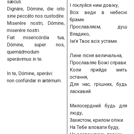
sæculi.
І піклуйся ним довіку,
Dignáre, Dómine, die isto
Всіх веди в небесні
sine peccáto nos custodíre.
брами.
Miserére nostri, Dómine,
Прославляєм, душ
miserére nostri.
Владико,
Fiat misericórdia tua,
Ім’я Твоє всіх устами.
Dómine, super nos,
quemádmodum
Лине пісня величальна,
sperávimus in te.
Прославляє Божі справи.
Коли прийде мить
In te, Dómine, sperávi:
остання,
non confúndar in ætérnum.
Для нас, грішних, будь
ласкавий.
Милосердний будь для
люду,
Захистом, крилом опіки.
На Тебе вповати буду,