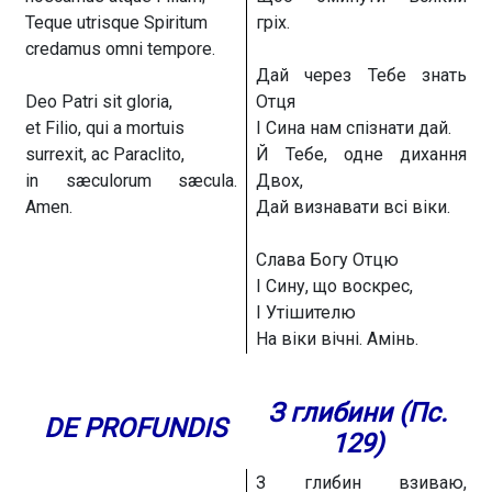
Teque utrisque Spiritum
гріх.
credamus omni tempore.
Дай через Тебе знать
Deo Patri sit gloria,
Отця
et Filio, qui a mortuis
І Сина нам спізнати дай.
surrexit, ac Paraclito,
Й Тебе, одне дихання
in sæculorum sæcula.
Двох,
Amen.
Дай визнавати всі віки.
Слава Богу Отцю
І Сину, що воскрес,
І Утішителю
На віки вічні. Амінь.
З глибини (Пс.
DE PROFUNDIS
129)
З глибин взиваю,