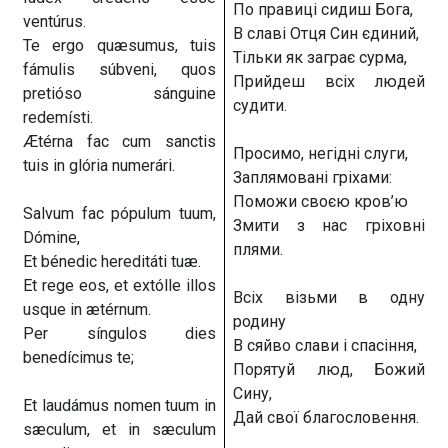
По правиці сидиш Бога,
ventúrus.
В славі Отця Син єдиний,
Te ergo quæsumus, tuis
Тільки як заграє сурма,
fámulis súbveni, quos
Прийдеш всіх людей
pretióso sánguine
судити.
redemísti.
Ætérna fac cum sanctis
Просимо, негідні слуги,
tuis in glória numerári.
Заплямовані гріхами:
Поможи своєю кров’ю
Salvum fac pópulum tuum,
Змити з нас гріховні
Dómine,
плями.
Et bénedic hereditáti tuæ.
Et rege eos, et extólle illos
Всіх візьми в одну
usque in ætérnum.
родину
Per síngulos dies
В сяйво слави і спасіння,
benedícimus te;
Порятуй люд, Божий
Сину,
Et laudámus nomen tuum in
Дай свої благословення.
sæculum, et in sæculum