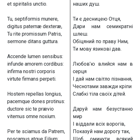
et spiritalis unctio.
наших душ.
Tu, septiformis munere,
Ти є десницею Отця,
digitus paternæ dexteræ,
Дари нам семикратні
Tu rite promissum Patris,
шлеш.
sermone ditans guttura.
Обіцяний по праву Ним,
Ти мову язикові дав.
Accende lumen sensibus:
infunde amorem cordibus:
Любов’ю влийся нам в
infirma nostri corporis
серця
virtute firmans perpeti.
І дай нам світло пізнання,
Чеснотами завжди кріпи
Hostem repellas longius,
Слабкі тіла своїх дітей.
pacemque dones protinus:
ductore sic te prævio
Даруй нам безустанно
vitemus omne noxium.
мир
І віддали всіх ворогів,
Per te sciamus da Patrem,
Показуй нам дорогу так,
noscamus atque Filium;
Щоб оминути всякий