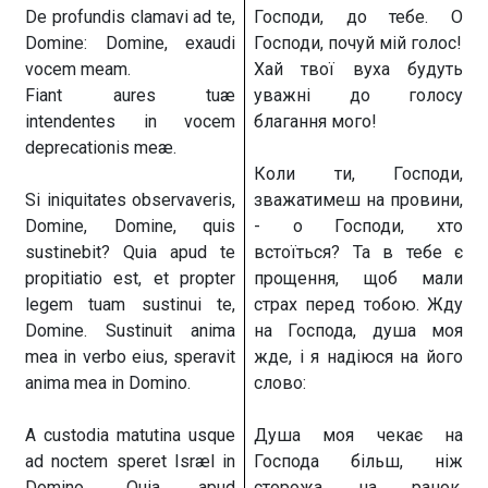
De profundis clamavi ad te,
Господи, до тебе. О
Domine: Domine, exaudi
Господи, почуй мій голос!
vocem meam.
Хай твої вуха будуть
Fiant aures tuæ
уважні до голосу
intendentes in vocem
благання мого!
deprecationis meæ.
Коли ти, Господи,
Si iniquitates observaveris,
зважатимеш на провини,
Domine, Domine, quis
- о Господи, хто
sustinebit? Quia apud te
встоїться? Та в тебе є
propitiatio est, et propter
прощення, щоб мали
legem tuam sustinui te,
страх перед тобою. Жду
Domine. Sustinuit anima
на Господа, душа моя
mea in verbo eius, speravit
жде, і я надіюся на його
anima mea in Domino.
слово:
A custodia matutina usque
Душа моя чекає на
ad noctem speret Isræl in
Господа більш, ніж
Domino. Quia apud
сторожа на ранок.