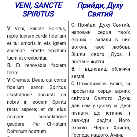
VENI, SANCTE
Прийди, Духу
SPIRITUS
Святий
С.
Прийди, Духу Святий,
V.
Veni, Sancte Spiritus,
наповни серця твоїх
reple tuorum corda fidelium
вірних і запали в них
et tui amoris in eis ignem
вогонь твоєї любові.
accende. Emitte Spiritum
Зішли свого Духа, і
tuum et creabuntur.
постане життя.
R.
Et renovabis faciem
В.
І відновиш обличчя
terræ.
землі.
V.
Oremus. Deus, qui corda
С.
Помолимось. Боже, Ти
fidelium sancti Spiritus
просвітив серця вірних
illustratione docuisti; da
світлом Святого Духа;
nobis in eodem Spiritu
дай нам у цьому ж Дусі
recta sapere; et de eius
пізнати, що істинне, і
semper consolatione
завжди радіти Його
gaudere. Per Christum
втіхою. Через Христа,
Dominum nostrum.
Господа нашого. Амінь.