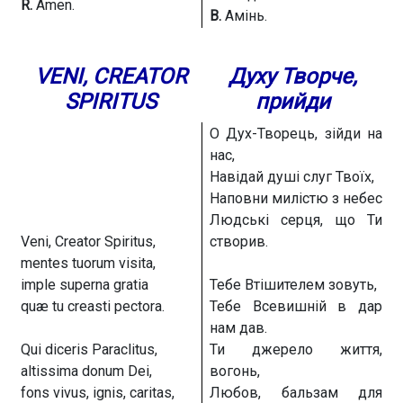
R.
Amen.
В.
Амінь.
VENI, CREATOR
Духу Творче,
SPIRITUS
прийди
О Дух-Творець, зійди на
нас,
Навідай душі слуг Твоїх,
Наповни милістю з небес
Людські серця, що Ти
Veni, Creator Spiritus,
створив.
mentes tuorum visita,
imple superna gratia
Тебе Втішителем зовуть,
quæ tu creasti pectora.
Тебе Всевишній в дар
нам дав.
Qui diceris Paraclitus,
Ти джерело життя,
altissima donum Dei,
вогонь,
fons vivus, ignis, caritas,
Любов, бальзам для